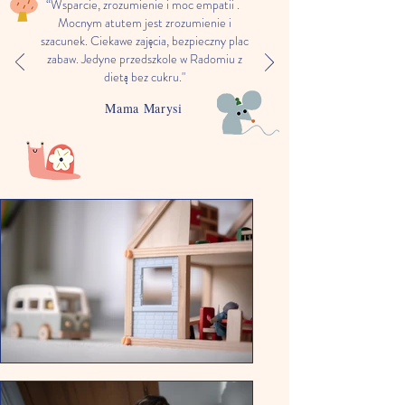
“Wsparcie, zrozumienie i moc empatii .
Mocnym atutem jest zrozumienie i
szacunek. Ciekawe zajęcia, bezpieczny plac
zabaw. Jedyne przedszkole w Radomiu z
dietą bez cukru."
Mama
Marysi