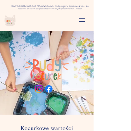
BEZPIECZEŃSTWO JEST NAJWAŻNIEJSZE. Podejmujemy dodatkowe środki, aby
zapewnić dzieciom bezpieczeństwo w naszych przedszkolach.
zobacz
Kocurkowe wartości